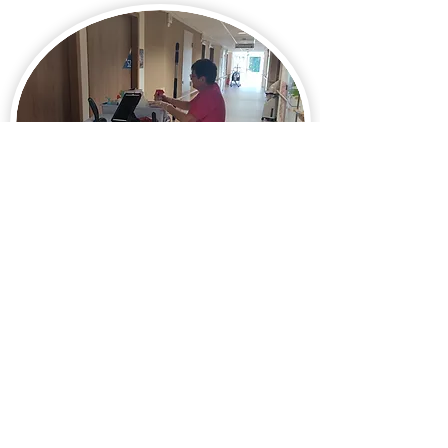
L'hôtellerie
10 rue du Sailier - 79180 CHAURAY
Tél:
05-49-08-06-07
/ Mail:
secretariat@emilien-
bouin.fr